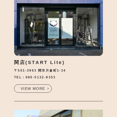
体
験
●
店
覧
予
約
●
ブ
●
採
報
●
お
合わ
関店(START Lite)
●
プ
〒501-3963 関市片倉町1-34
バシ
リシ
TEL：
080-5132-8353
VIEW MORE