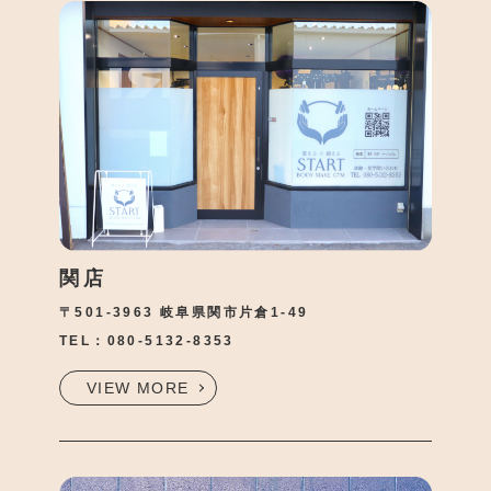
●
T
●
S
関店
につ
〒501-3963 岐阜県関市片倉1-49
●
料
TEL：
080-5132-8353
ラン
VIEW MORE
●
ト
ナー
●
お
の声