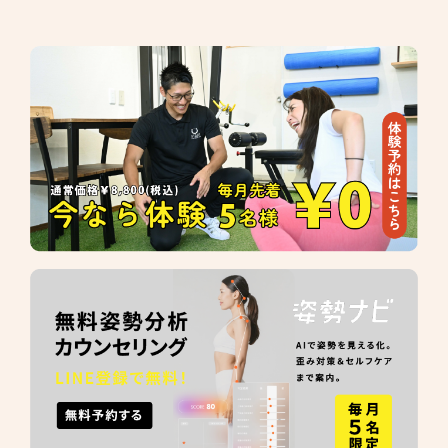
●
T
●
S
につ
●
ラン
●