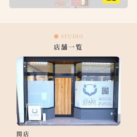
ナー
●
の声
体
●
験
● STUDIO
覧
予
店舗一覧
約
●
●
報
●
合わ
●
バシ
リシ
関店