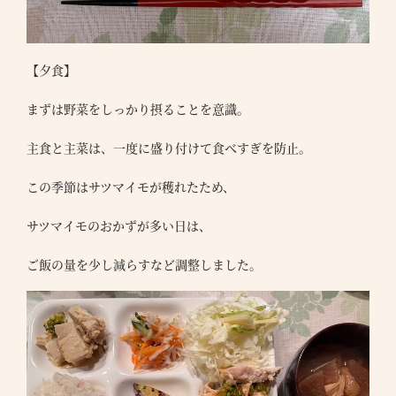
【夕食】
まずは野菜をしっかり摂ることを意識。
主食と主菜は、一度に盛り付けて食べすぎを防止。
この季節はサツマイモが穫れたため、
サツマイモのおかずが多い日は、
ご飯の量を少し減らすなど調整しました。
●
T
●
S