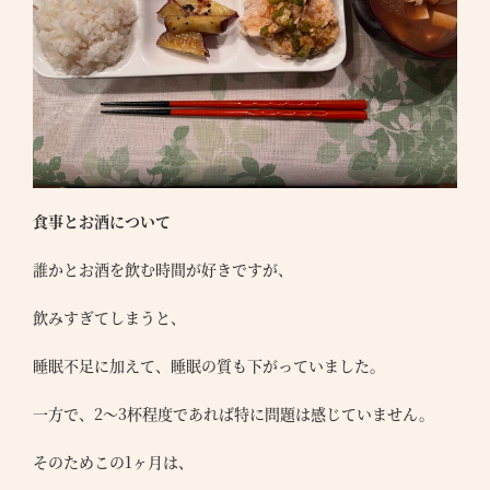
につ
●
ラン
●
ナー
●
の声
体
食事とお酒について
●
験
覧
誰かとお酒を飲む時間が好きですが、
予
約
●
飲みすぎてしまうと、
●
睡眠不足に加えて、睡眠の質も下がっていました。
報
一方で、2〜3杯程度であれば特に問題は感じていません。
●
合わ
そのためこの1ヶ月は、
●