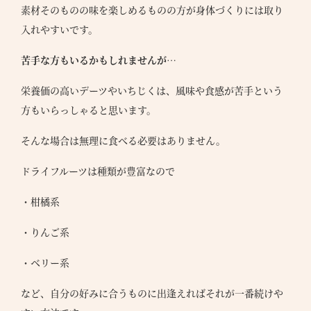
素材そのものの味を楽しめるものの方が身体づくりには取り
につ
入れやすいです。
●
ラン
苦手な方もいるかもしれませんが…
●
栄養価の高いデーツやいちじくは、風味や食感が苦手という
ナー
方もいらっしゃると思います。
●
の声
そんな場合は無理に食べる必要はありません。
体
●
験
ドライフルーツは種類が豊富なので
覧
予
約
・柑橘系
●
●
・りんご系
報
・ベリー系
●
合わ
など、自分の好みに合うものに出逢えればそれが一番続けや