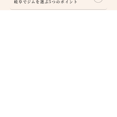
岐阜でジムを選ぶ5つのポイント
2026.07.27
足が攣る原因とは？水分不足だけじゃな
い！こむら返りを予防する方法を理学療
法士監修の視点で解説｜一宮市・岐阜
市・関市
VIEW MORE
CONTACT
お問い合わせ