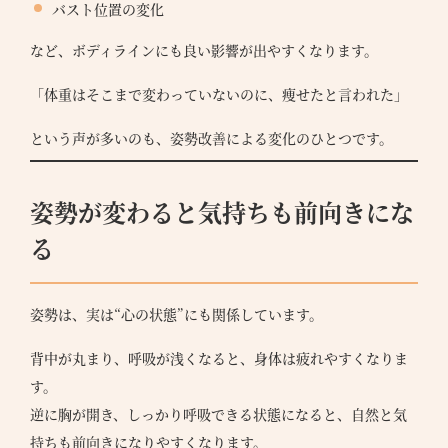
バスト位置の変化
●
S
につ
など、ボディラインにも良い影響が出やすくなります。
●
「体重はそこまで変わっていないのに、痩せたと言われた」
ラン
●
という声が多いのも、姿勢改善による変化のひとつです。
ナー
●
姿勢が変わると気持ちも前向きにな
の声
体
る
●
験
覧
予
約
●
姿勢は、実は“心の状態”にも関係しています。
●
背中が丸まり、呼吸が浅くなると、身体は疲れやすくなりま
報
す。
●
逆に胸が開き、しっかり呼吸できる状態になると、自然と気
合わ
持ちも前向きになりやすくなります。