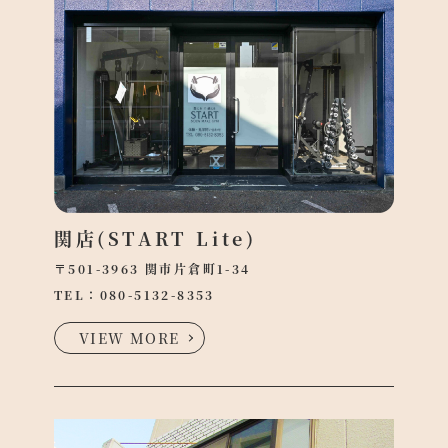
●
T
関店(START Lite)
●
S
につ
〒501-3963 関市片倉町1-34
TEL：
080-5132-8353
●
ラン
VIEW MORE
●
ナー
●
の声