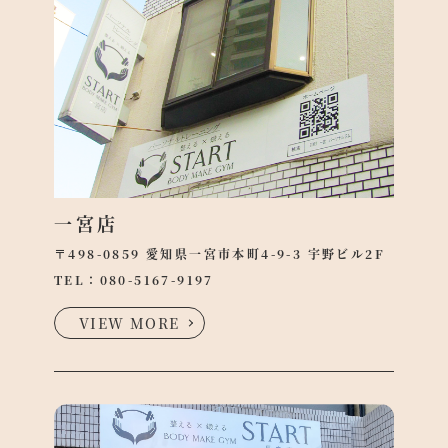
体
●
験
覧
予
約
●
●
報
●
合わ
一宮店
●
〒498-0859 愛知県一宮市本町4-9-3 宇野ビル2F
バシ
TEL：
080-5167-9197
リシ
VIEW MORE