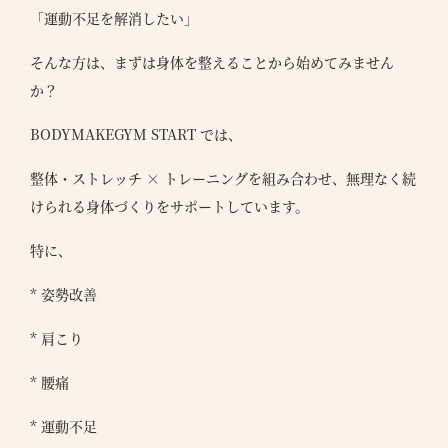
●
験
「運動不足を解消したい」
覧
予
そんな方は、まずは身体を整えることから始めてみません
約
●
か？
●
BODYMAKEGYM START では、
報
●
整体・ストレッチ × トレーニングを組み合わせ、無理なく続
合わ
けられる身体づくりをサポートしています。
●
特に、
バシ
リシ
* 姿勢改善
* 肩こり
* 腰痛
* 運動不足