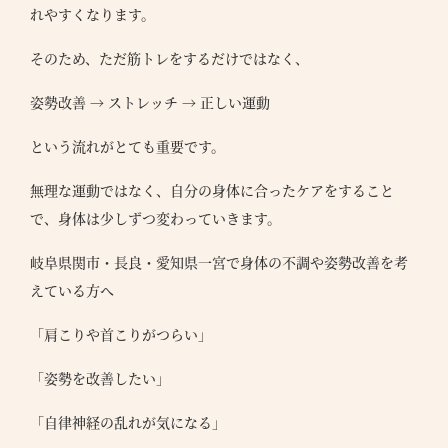
れやすくなります。
そのため、ただ筋トレをするだけではなく、
姿勢改善 → ストレッチ → 正しい運動
という流れがとても重要です。
無理な運動ではなく、自分の身体に合ったケアをすること
●
T
で、身体は少しずつ変わっていきます。
●
S
につ
岐阜県関市・長良・愛知県一宮で身体の不調や姿勢改善を考
●
えている方へ
ラン
「肩こりや首こりがつらい」
●
ナー
「姿勢を改善したい」
●
「自律神経の乱れが気になる」
の声
体